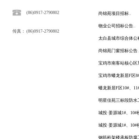
(86)0917-2790802
尚锦苑项目招标..
物业公司招标公告..
传真：
(86)0917-2790802
太白县城市综合体公租
尚锦苑门窗招标公告.
宝鸡市南客站核心区
宝鸡市蟠龙新居F区8
蟠龙新居F区10#、
明星佳苑三标段防水工
城投·姜源城1#、10
城投·姜源城1#、10
钢筋桁架楼承板防腐工